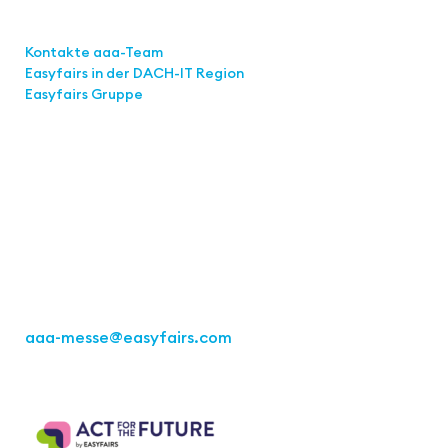
Links
Kontakte aaa-Team
Easyfairs in der DACH-IT
Region
Easyfairs Gruppe
Kontakt
Easyfairs Deutschland GmbH
Büro Stuttgart
Kremser Straße 16
70469 Stuttgart
Tel.: +49 711 217267 10
aaa-messe
@easyfairs.com
Act for the Future