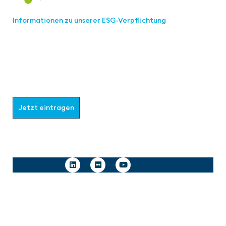
Informationen zu unserer ESG-Verpflichtung
Werden Sie Teil der aaa-Community!
Wählen Sie aus, welche Informationen Sie erhalten
möchten.
Jetzt eintragen
Follow us