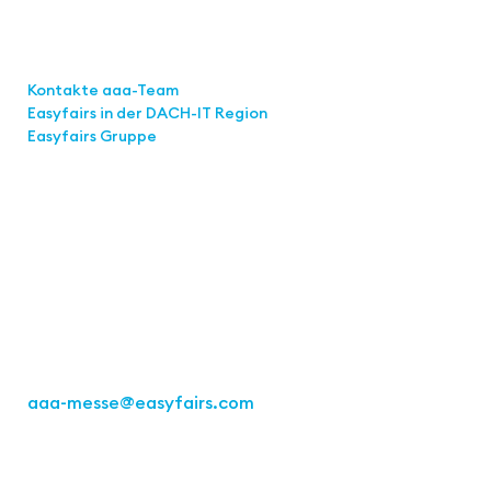
Links
Kontakte aaa-Team
Easyfairs in der DACH-IT
Region
Easyfairs Gruppe
Kontakt
Easyfairs Deutschland GmbH
Büro Stuttgart
Kremser Straße 16
70469 Stuttgart
Tel.: +49 711 217267 10
aaa-messe
@easyfairs.com
Act for the Future