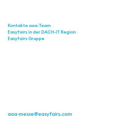
Links
Kontakte aaa-Team
Easyfairs in der DACH-IT
Region
Easyfairs Gruppe
Kontakt
Easyfairs Deutschland GmbH
Büro Stuttgart
Kremser Straße 16
70469 Stuttgart
Tel.: +49 711 217267 10
aaa-messe
@easyfairs.com
Act for the Future