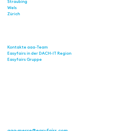
Straubing
Wels
Zürich
Links
Kontakte aaa-Team
Easyfairs in der DACH-IT
Region
Easyfairs Gruppe
Kontakt
Easyfairs Deutschland GmbH
Büro Stuttgart
Kremser Straße 16
70469 Stuttgart
Tel.: +49 711 217267 10
aaa-messe
@easyfairs.com