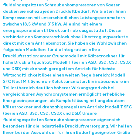
fluideingespritzten Schraubenkompressoren von Kaeser
decken Sie nahezu jeden Druckluftbedarf. Wir bieten Ihnen
Kompressoren mit unterschiedlichen Leistungsparametern
zwischen 18,5 kW und 315 kW. Alle sind mit einem
energiesparendem 1:1 Direktantrieb ausgestattet. Dieser
verbindet den Kompressorblock ohne Übertragungsverluste
direkt mit dem Antriebsmotor. Sie haben die Wahl zwischen
folgenden Modellen: für die Integration in Ihre
Druckluftstation: unser Grundmodell mit Kältetrockner für
hohe Druckluftqualität: Modell T (Serien ASD, BSD, CSD, CSDX
und DSD) mit drehzahlgeregeltem Antrieb für höchste
Wirtschaftlichkeit über einen weiten Regelbereich: Modell
SFC Neu! Mit Synchron-Reluktanzmotor: Ein insbesondere im
Teillastbereich deutlich höherer Wirkungsgrad als bei
vergleichbaren Asynchronsystemen ermöglicht erhebliche
Energieeinsparungen. als Komplettlösung mit angebautem
Kältetrockner und drehzahlgeregeltem Antrieb: Modell T SFC
(Serien ASD, BSD, CSD, CSDX und DSD) Unsere
fluideingespritzten Schraubenkompressoren eignen sich
besonders für die industrielle Druckluftversorgung. Wir helfen
Ihnen bei der Auswahl der für Ihren Bedarf geeigneten Größe