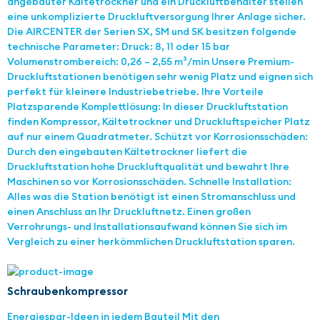
angebauter Kältetrockner und ein Druckluftbehälter stellen
eine unkomplizierte Druckluftversorgung Ihrer Anlage sicher.
Die AIRCENTER der Serien SX, SM und SK besitzen folgende
technische Parameter: Druck: 8, 11 oder 15 bar
Volumenstrombereich: 0,26 – 2,55 m³/min Unsere Premium-
Druckluftstationen benötigen sehr wenig Platz und eignen sich
perfekt für kleinere Industriebetriebe. Ihre Vorteile
Platzsparende Komplettlösung: In dieser Druckluftstation
finden Kompressor, Kältetrockner und Druckluftspeicher Platz
auf nur einem Quadratmeter. Schützt vor Korrosionsschäden:
Durch den eingebauten Kältetrockner liefert die
Druckluftstation hohe Druckluftqualität und bewahrt Ihre
Maschinen so vor Korrosionsschäden. Schnelle Installation:
Alles was die Station benötigt ist einen Stromanschluss und
einen Anschluss an Ihr Druckluftnetz. Einen großen
Verrohrungs- und Installationsaufwand können Sie sich im
Vergleich zu einer herkömmlichen Druckluftstation sparen.
Schraubenkompressor
Energiespar-Ideen in jedem Bauteil Mit den