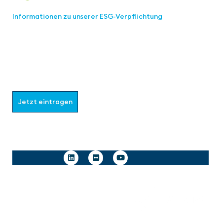
Informationen zu unserer ESG-Verpflichtung
Werden Sie Teil der aaa-Community!
Wählen Sie aus, welche Informationen Sie erhalten
möchten.
Jetzt eintragen
Follow us