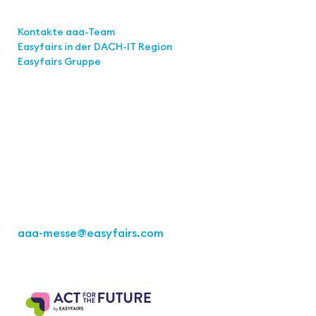
Links
Kontakte aaa-Team
Easyfairs in der DACH-IT
Region
Easyfairs Gruppe
Kontakt
Easyfairs Deutschland GmbH
Büro Stuttgart
Kremser Straße 16
70469 Stuttgart
Tel.: +49 711 217267 10
aaa-messe
@easyfairs.com
Act for the Future