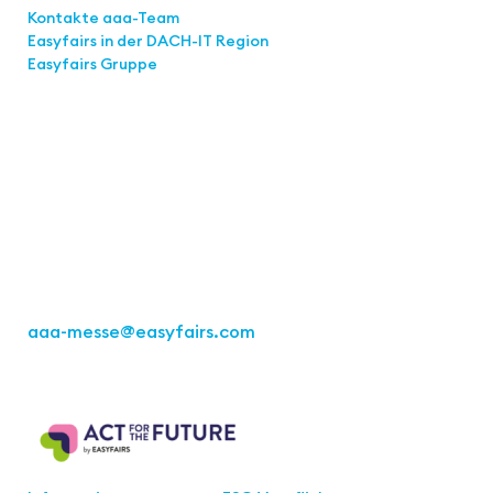
Kontakte aaa-Team
Easyfairs in der DACH-IT
Region
Easyfairs Gruppe
Kontakt
Easyfairs Deutschland GmbH
Büro Stuttgart
Kremser Straße 16
70469 Stuttgart
Tel.: +49 711 217267 10
aaa-messe
@easyfairs.com
Act for the Future