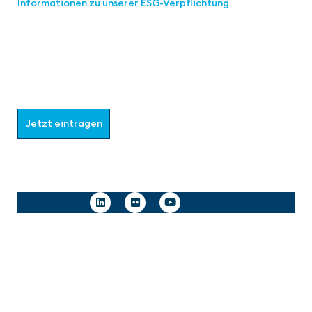
Informationen zu unserer ESG-Verpflichtung
Werden Sie Teil der aaa-Community!
Wählen Sie aus, welche Informationen Sie erhalten
möchten.
Jetzt eintragen
Follow us