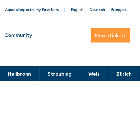
|
Ausstellerportal My Easyfairs
English
Deutsch
Français
Community
Messetickets
Heilbronn
Straubing
Wels
Zürich