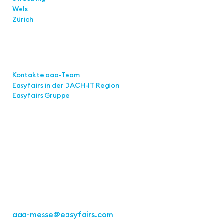
Wels
Zürich
Links
Kontakte aaa-Team
Easyfairs in der DACH-IT
Region
Easyfairs Gruppe
Kontakt
Easyfairs Deutschland GmbH
Büro Stuttgart
Kremser Straße 16
70469 Stuttgart
Tel.: +49 711 217267 10
aaa-messe
@easyfairs.com