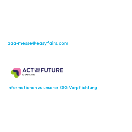
Kremser Straße 16
70469 Stuttgart
Tel.: +49 711 217267 10
aaa-messe
@easyfairs.com
Act for the Future
Informationen zu unserer ESG-Verpflichtung
Werden Sie Teil der aaa-Community!
Wählen Sie aus, welche Informationen Sie erhalten
möchten.