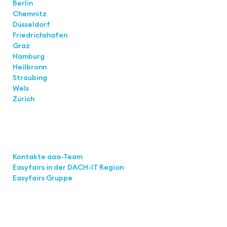
Berlin
Chemnitz
Düsseldorf
Friedrichshafen
Graz
Hamburg
Heilbronn
Straubing
Wels
Zürich
Links
Kontakte aaa-Team
Easyfairs in der DACH-IT
Region
Easyfairs Gruppe
Kontakt
Easyfairs Deutschland GmbH
Büro Stuttgart