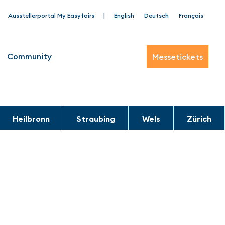
|
Ausstellerportal My Easyfairs
English
Deutsch
Français
Community
Messetickets
Heilbronn
Straubing
Wels
Zürich