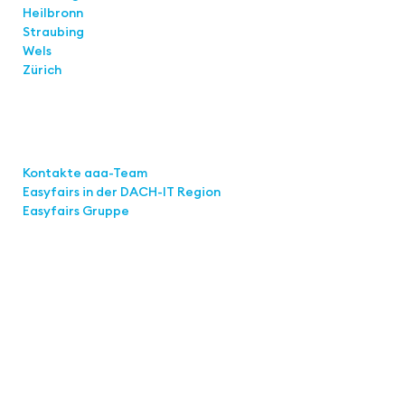
Heilbronn
Straubing
Wels
Zürich
Links
Kontakte aaa-Team
Easyfairs in der DACH-IT
Region
Easyfairs Gruppe
Kontakt
Easyfairs Deutschland GmbH
Büro Stuttgart
Kremser Straße 16
70469 Stuttgart
Tel.: +49 711 217267 10