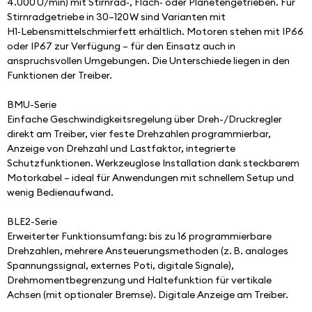
4.000 U/min) mit Stirnrad‑, Flach‑ oder Planetengetrieben. Für 
Stirnradgetriebe in 30–120 W sind Varianten mit 
H1‑Lebensmittelschmierfett erhältlich. Motoren stehen mit IP66 
oder IP67 zur Verfügung – für den Einsatz auch in 
anspruchsvollen Umgebungen. Die Unterschiede liegen in den 
Funktionen der Treiber.
BMU-Serie
Einfache Geschwindigkeitsregelung über Dreh-/Druckregler 
direkt am Treiber, vier feste Drehzahlen programmierbar, 
Anzeige von Drehzahl und Lastfaktor, integrierte 
Schutzfunktionen. Werkzeuglose Installation dank steckbarem 
Motorkabel – ideal für Anwendungen mit schnellem Setup und 
wenig Bedienaufwand.
BLE2-Serie
Erweiterter Funktionsumfang: bis zu 16 programmierbare 
Drehzahlen, mehrere Ansteuerungsmethoden (z. B. analoges 
Spannungssignal, externes Poti, digitale Signale), 
Drehmomentbegrenzung und Haltefunktion für vertikale 
Achsen (mit optionaler Bremse). Digitale Anzeige am Treiber.