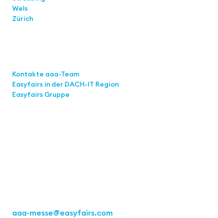
Wels
Zürich
Links
Kontakte aaa-Team
Easyfairs in der DACH-IT
Region
Easyfairs Gruppe
Kontakt
Easyfairs Deutschland GmbH
Büro Stuttgart
Kremser Straße 16
70469 Stuttgart
Tel.: +49 711 217267 10
aaa-messe
@easyfairs.com