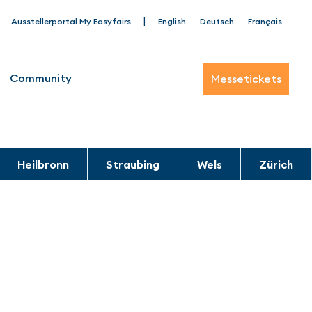
|
Ausstellerportal My Easyfairs
English
Deutsch
Français
Community
Messetickets
Heilbronn
Straubing
Wels
Zürich