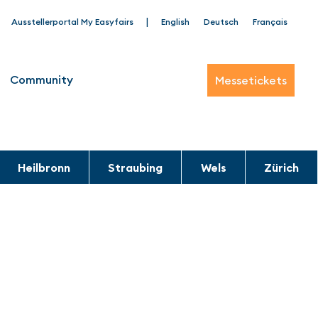
|
Ausstellerportal My Easyfairs
English
Deutsch
Français
Community
Messetickets
Heilbronn
Straubing
Wels
Zürich