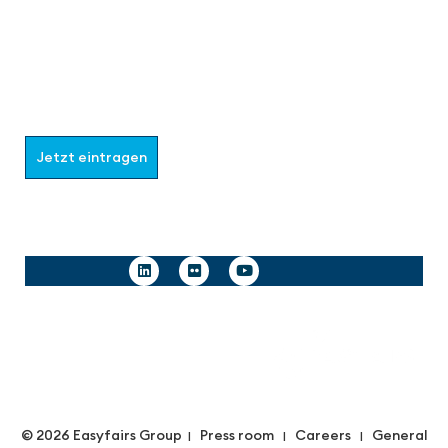
Werden Sie Teil der aaa-Community!
Wählen Sie aus, welche Informationen Sie erhalten
möchten.
Jetzt eintragen
Follow us
© 2026 Easyfairs Group
Press room
Careers
General
|
|
|