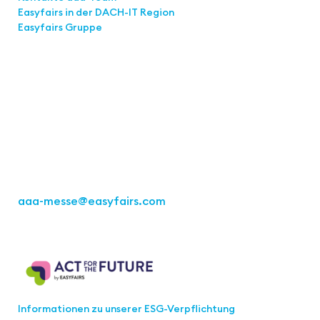
Easyfairs in der DACH-IT
Region
Easyfairs Gruppe
Kontakt
Easyfairs Deutschland GmbH
Büro Stuttgart
Kremser Straße 16
70469 Stuttgart
Tel.: +49 711 217267 10
aaa-messe
@easyfairs.com
Act for the Future
Informationen zu unserer ESG-Verpflichtung