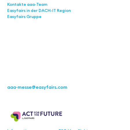
Kontakte aaa-Team
Easyfairs in der DACH-IT
Region
Easyfairs Gruppe
Kontakt
Easyfairs Deutschland GmbH
Büro Stuttgart
Kremser Straße 16
70469 Stuttgart
Tel.: +49 711 217267 10
aaa-messe
@easyfairs.com
Act for the Future