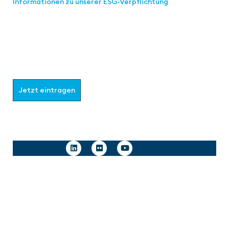
Informationen zu unserer ESG-Verpflichtung
Werden Sie Teil der aaa-Community!
Wählen Sie aus, welche Informationen Sie erhalten
möchten.
Jetzt eintragen
Follow us