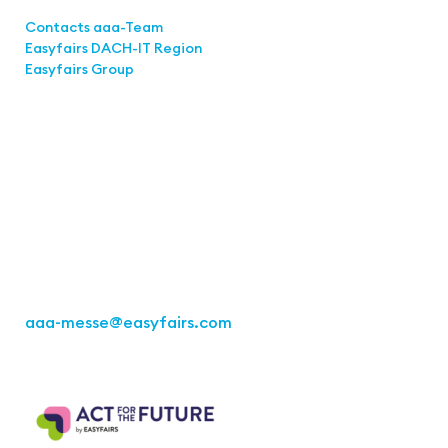
Links
Contacts aaa-Team
Easyfairs DACH-IT Region
Easyfairs Group
Contact
Easyfairs GmbH
Office Stuttgart
Kremser Straße 16
70469 Stuttgart
Fon: +49 711 217267 10
aaa-messe
@easyfairs.com
Act for the Future