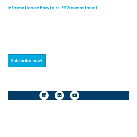
Information on Easyfairs’ ESG commitment
Join the aaa-Community!
Select which information you would like to receive
Subscribe now!
Follow us