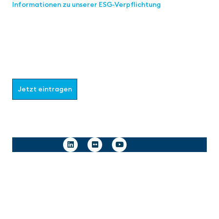
Informationen zu unserer ESG-Verpflichtung
Werden Sie Teil der aaa-Community!
Wählen Sie aus, welche Informationen Sie erhalten
möchten.
Jetzt eintragen
Follow us