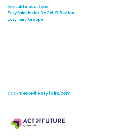
Kontakte aaa-Team
Easyfairs in der DACH-IT
Region
Easyfairs Gruppe
Kontakt
Easyfairs Deutschland GmbH
Büro Stuttgart
Kremser Straße 16
70469 Stuttgart
Tel.: +49 711 217267 10
aaa-messe
@easyfairs.com
Act for the Future