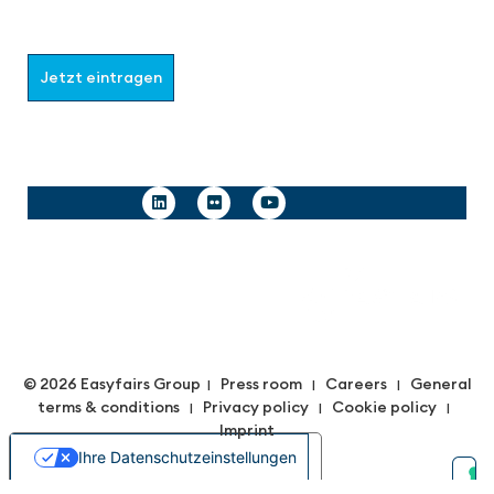
Wählen Sie aus, welche Informationen Sie erhalten
möchten.
Jetzt eintragen
Follow us
© 2026 Easyfairs Group
Press room
Careers
General
|
|
|
terms & conditions
Privacy policy
Cookie policy
|
|
|
Imprint
Ihre Datenschutzeinstellungen