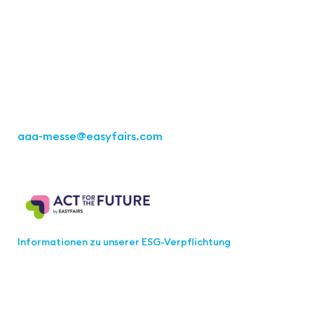
Easyfairs Deutschland GmbH
Büro Stuttgart
Kremser Straße 16
70469 Stuttgart
Tel.: +49 711 217267 10
aaa-messe
@easyfairs.com
Act for the Future
Informationen zu unserer ESG-Verpflichtung
Werden Sie Teil der aaa-Community!