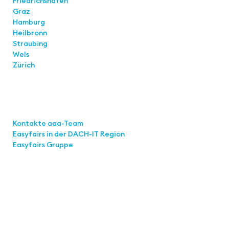
Friedrichshafen
Graz
Hamburg
Heilbronn
Straubing
Wels
Zürich
Links
Kontakte aaa-Team
Easyfairs in der DACH-IT
Region
Easyfairs Gruppe
Kontakt
Easyfairs Deutschland GmbH
Büro Stuttgart
Kremser Straße 16
70469 Stuttgart