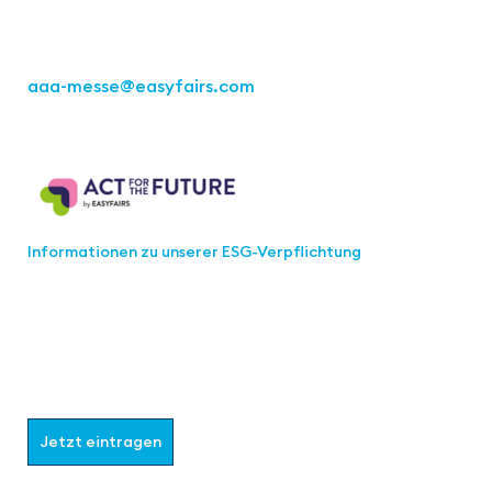
Tel.: +49 711 217267 10
aaa-messe
@easyfairs.com
Act for the Future
Informationen zu unserer ESG-Verpflichtung
Werden Sie Teil der aaa-Community!
Wählen Sie aus, welche Informationen Sie erhalten
möchten.
Jetzt eintragen