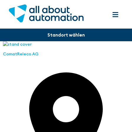
ComatReleco AG