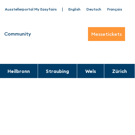
|
Ausstellerportal My Easyfairs
English
Deutsch
Français
Community
Messetickets
Heilbronn
Straubing
Wels
Zürich