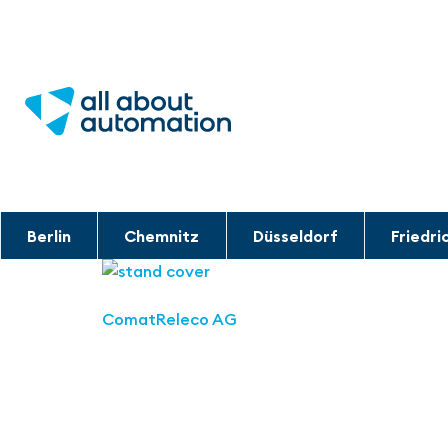
Berlin
Chemnitz
Düsseldorf
Friedri
ComatReleco AG