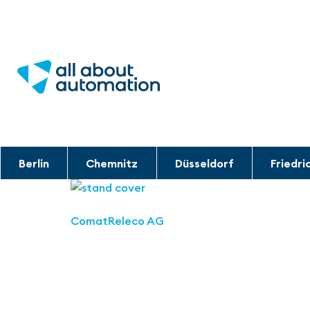
Berlin
Chemnitz
Düsseldorf
Friedri
ComatReleco AG