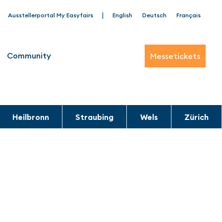
|
Ausstellerportal My Easyfairs
English
Deutsch
Français
Community
Messetickets
Heilbronn
Straubing
Wels
Zürich